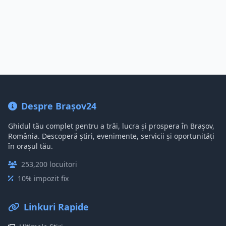
Despre Brașov24
Ghidul tău complet pentru a trăi, lucra și prospera în Brașov,
România. Descoperă știri, evenimente, servicii și oportunități
în orașul tău.
253,200 locuitori
10% impozit fix
Linkuri Rapide