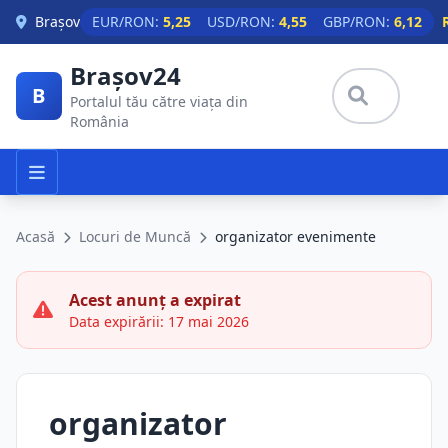
Skip to main content
Brașov
EUR/RON:
5,25
USD/RON:
4,55
GBP/RON:
6,12
Brașov24
B
Portalul tău către viața din
România
Acasă
Locuri de Muncă
organizator evenimente
Acest anunț a expirat
Data expirării: 17 mai 2026
organizator