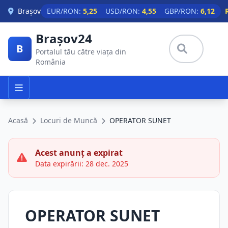
Skip to main content
Brașov
EUR/RON:
5,25
USD/RON:
4,55
GBP/RON:
6,12
Brașov24
B
Portalul tău către viața din
România
Acasă
Locuri de Muncă
OPERATOR SUNET
Acest anunț a expirat
Data expirării: 28 dec. 2025
OPERATOR SUNET