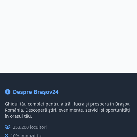
Despre Brașov24
Ghidul tău complet pentru a trăi, lucra și prospera în Brașov,
România. Descoperă știri, evenimente, servicii și oportunități
în orașul tău.
253,200 locuitori
10% impozit fix