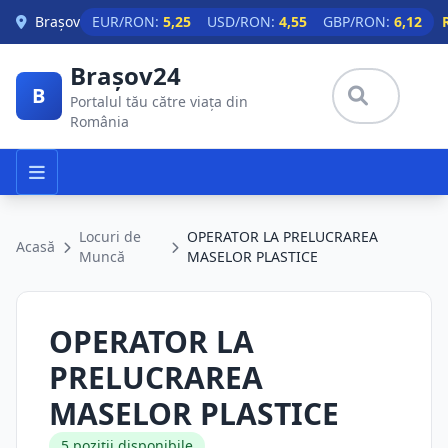
Skip to main content
Brașov
EUR/RON:
5,25
USD/RON:
4,55
GBP/RON:
6,12
Brașov24
B
Portalul tău către viața din
România
Locuri de
OPERATOR LA PRELUCRAREA
Acasă
Muncă
MASELOR PLASTICE
OPERATOR LA
PRELUCRAREA
MASELOR PLASTICE
5 poziții disponibile