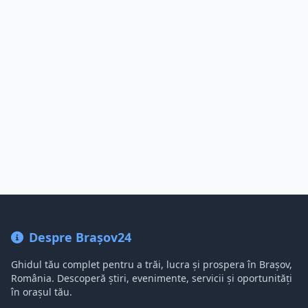
Despre Brașov24
Ghidul tău complet pentru a trăi, lucra și prospera în Brașov,
România. Descoperă știri, evenimente, servicii și oportunități
în orașul tău.