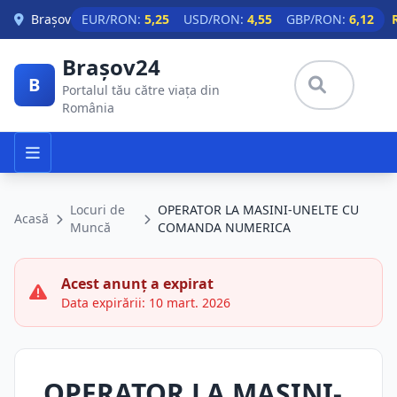
Skip to main content
Brașov
EUR/RON:
5,25
USD/RON:
4,55
GBP/RON:
6,12
Brașov24
B
Portalul tău către viața din
România
Locuri de
OPERATOR LA MASINI-UNELTE CU
Acasă
Muncă
COMANDA NUMERICA
Acest anunț a expirat
Data expirării: 10 mart. 2026
OPERATOR LA MASINI-