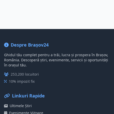
Despre Brașov24
Ghidul tău complet pentru a trăi, lucra și prospera în Brașov,
România. Descoperă știri, evenimente, servicii și oportunități
în orașul tău.
253,200 locuitori
10% impozit fix
Linkuri Rapide
Ultimele Știri
Evenimente Viitoare