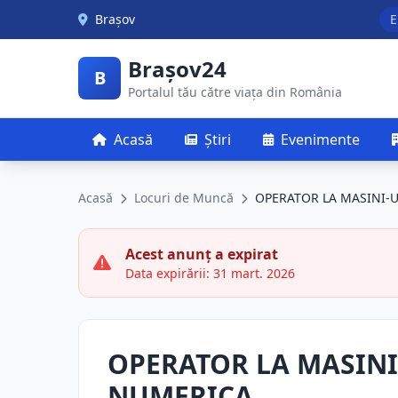
Skip to main content
Brașov
E
Brașov24
B
Portalul tău către viața din România
Acasă
Știri
Evenimente
Acasă
Locuri de Muncă
OPERATOR LA MASINI-
Acest anunț a expirat
Data expirării: 31 mart. 2026
OPERATOR LA MASIN
NUMERICA