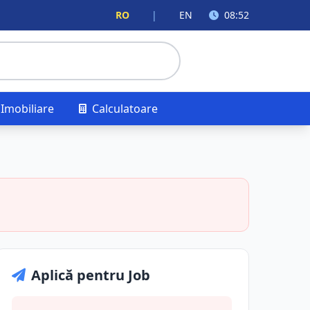
RO
|
EN
08:52
Imobiliare
Calculatoare
Aplică pentru Job