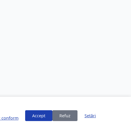
Accept
Refuz
Setări
or conform