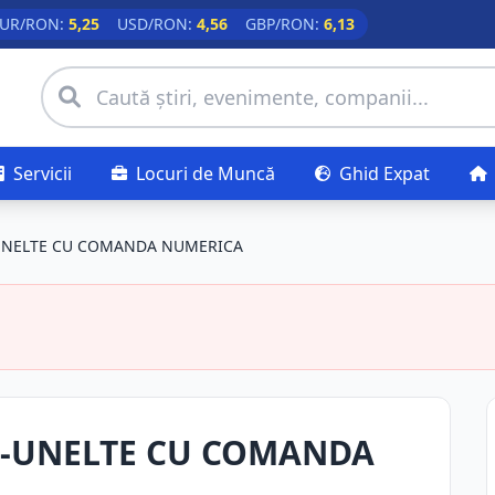
UR/RON:
5,25
USD/RON:
4,56
GBP/RON:
6,13
Servicii
Locuri de Muncă
Ghid Expat
UNELTE CU COMANDA NUMERICA
I-UNELTE CU COMANDA