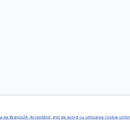
a pe Brașov24. Acceptând, ești de acord cu utilizarea cookie-uril