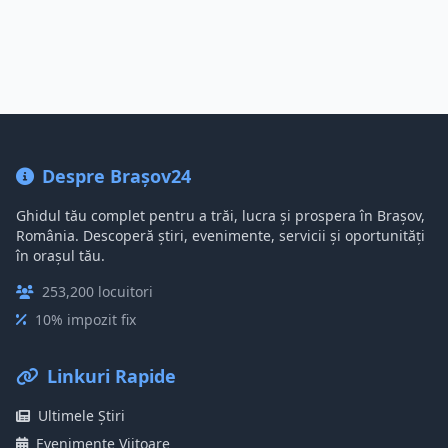
Despre Brașov24
Ghidul tău complet pentru a trăi, lucra și prospera în Brașov,
România. Descoperă știri, evenimente, servicii și oportunități
în orașul tău.
253,200 locuitori
10% impozit fix
Linkuri Rapide
Ultimele Știri
Evenimente Viitoare