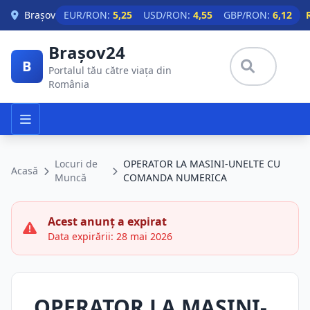
Skip to main content
Brașov
EUR/RON:
5,25
USD/RON:
4,55
GBP/RON:
6,12
Brașov24
B
Portalul tău către viața din
România
Locuri de
OPERATOR LA MASINI-UNELTE CU
Acasă
Muncă
COMANDA NUMERICA
Acest anunț a expirat
Data expirării: 28 mai 2026
OPERATOR LA MASINI-