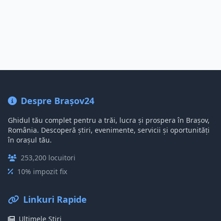
Despre Brașov24
Ghidul tău complet pentru a trăi, lucra și prospera în Brașov,
România. Descoperă știri, evenimente, servicii și oportunități
în orașul tău.
253,200 locuitori
10% impozit fix
Linkuri Rapide
Ultimele Știri