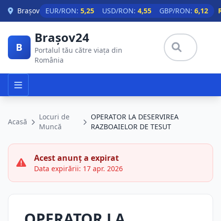
Skip to main content
Brașov
EUR/RON:
5,25
USD/RON:
4,55
GBP/RON:
6,12
Brașov24
B
Portalul tău către viața din
România
Locuri de
OPERATOR LA DESERVIREA
Acasă
Muncă
RAZBOAIELOR DE TESUT
Acest anunț a expirat
Data expirării: 17 apr. 2026
OPERATOR LA