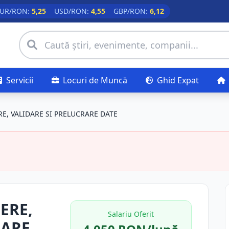
UR/RON:
5,25
USD/RON:
4,55
GBP/RON:
6,12
Servicii
Locuri de Muncă
Ghid Expat
, VALIDARE SI PRELUCRARE DATE
ERE,
Salariu Oferit
RARE