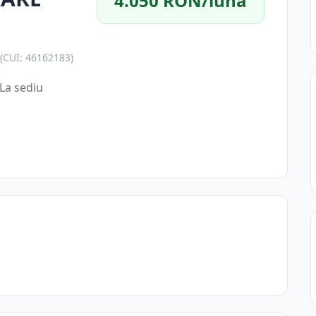
4.050 RON/lună
(CUI: 46162183)
La sediu