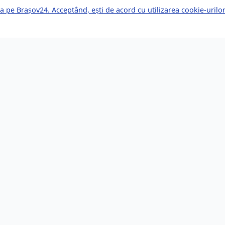
a pe Brașov24. Acceptând, ești de acord cu utilizarea cookie-uril
kuri Rapide
Servicii pentru Expa
le Știri
Servicii Juridice
mente Viitoare
Imobiliare
or de Afaceri
Bănci și Finanțe
i de Muncă
Sănătate