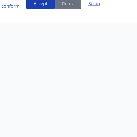
Accept
Refuz
Setări
or conform
ți
Despre Brașov
253,200 locuitori
Comunitate în creștere
Locație Frumoasă
Înconjurat de Carpați