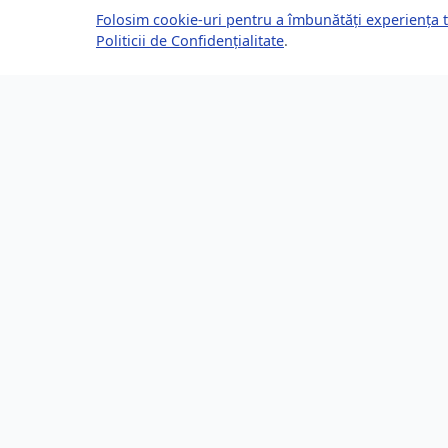
Folosim cookie-uri pentru a îmbunătăți experiența t
Politicii de Confidențialitate
.
Despre Brașov24
Lin
Ghidul tău complet pentru a trăi, lucra
Ultime
și prospera în Brașov, România.
Eveni
Descoperă știri, evenimente, servicii și
Direct
oportunități în orașul tău.
Locur