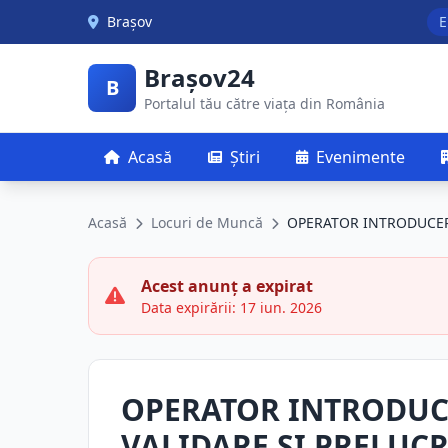
Skip to main content
Brașov
E
Brașov24
B
Portalul tău către viața din România
Acasă
Știri
Evenimente
Acasă
Locuri de Muncă
OPERATOR INTRODUCERE
Acest anunț a expirat
Data expirării: 17 iun. 2026
OPERATOR INTRODUC
VALIDARE SI PRELUC