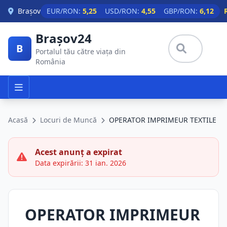
Skip to main content
Brașov
EUR/RON:
5,25
USD/RON:
4,55
GBP/RON:
6,12
Brașov24
B
Portalul tău către viața din
România
Acasă
Locuri de Muncă
OPERATOR IMPRIMEUR TEXTILE
Acest anunț a expirat
Data expirării: 31 ian. 2026
OPERATOR IMPRIMEUR