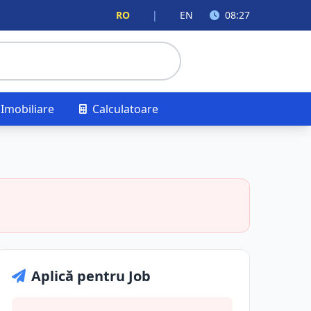
RO
|
EN
08:27
Imobiliare
Calculatoare
Aplică pentru Job