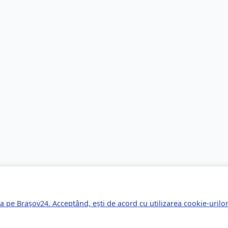
a pe Brașov24. Acceptând, ești de acord cu utilizarea cookie-uril