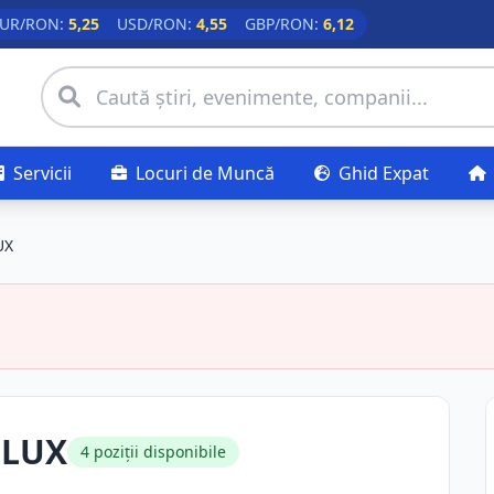
UR/RON:
5,25
USD/RON:
4,55
GBP/RON:
6,12
Servicii
Locuri de Muncă
Ghid Expat
UX
FLUX
4 poziții disponibile