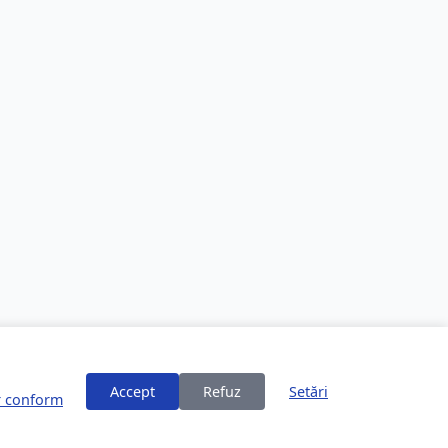
Accept
Refuz
Setări
or conform