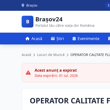
Skip to main content
Brașov
E
Brașov24
B
Portalul tău către viața din România
Acasă
Știri
Evenimente
Acasă
Locuri de Muncă
OPERATOR CALITATE FL
Acest anunț a expirat
Data expirării: 01 iul. 2026
OPERATOR CALITATE 