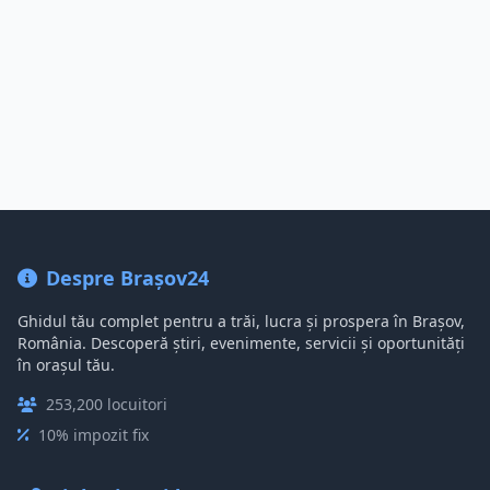
Despre Brașov24
Ghidul tău complet pentru a trăi, lucra și prospera în Brașov,
România. Descoperă știri, evenimente, servicii și oportunități
în orașul tău.
253,200 locuitori
10% impozit fix