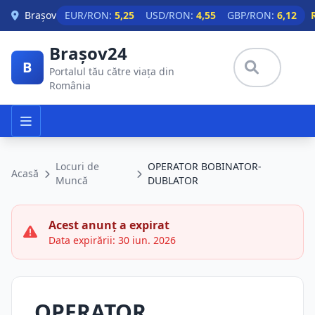
Skip to main content
Brașov
EUR/RON:
5,25
USD/RON:
4,55
GBP/RON:
6,12
Brașov24
B
Portalul tău către viața din
România
Locuri de
OPERATOR BOBINATOR-
Acasă
Muncă
DUBLATOR
Acest anunț a expirat
Data expirării: 30 iun. 2026
OPERATOR