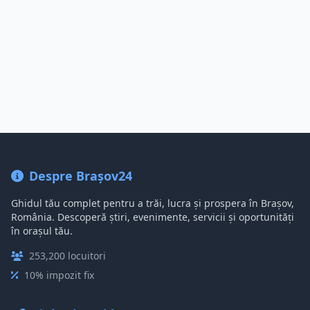
Despre Brașov24
Ghidul tău complet pentru a trăi, lucra și prospera în Brașov,
România. Descoperă știri, evenimente, servicii și oportunități
în orașul tău.
253,200 locuitori
10% impozit fix