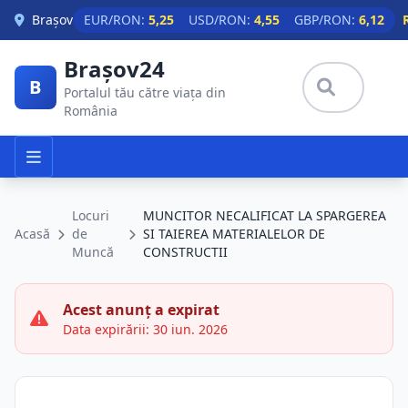
Skip to main content
Brașov
EUR/RON:
5,25
USD/RON:
4,55
GBP/RON:
6,12
Brașov24
B
Portalul tău către viața din
România
Locuri
MUNCITOR NECALIFICAT LA SPARGEREA
Acasă
de
SI TAIEREA MATERIALELOR DE
Muncă
CONSTRUCTII
Acest anunț a expirat
Data expirării: 30 iun. 2026