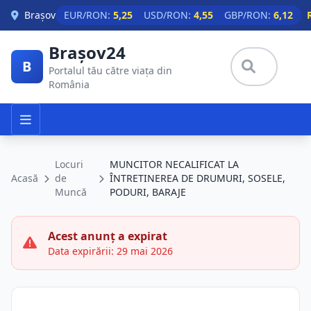
Skip to main content
Brașov
EUR/RON:
5,25
USD/RON:
4,55
GBP/RON:
6,12
Brașov24
B
Portalul tău către viața din
România
Locuri
MUNCITOR NECALIFICAT LA
Acasă
de
ÎNTRETINEREA DE DRUMURI, SOSELE,
Muncă
PODURI, BARAJE
Acest anunț a expirat
Data expirării: 29 mai 2026