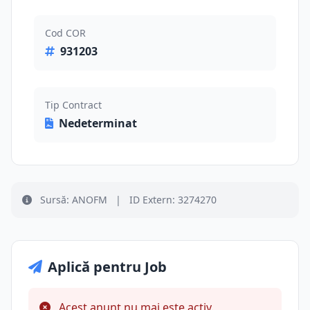
Cod COR
931203
Tip Contract
Nedeterminat
Sursă: ANOFM
|
ID Extern: 3274270
Aplică pentru Job
Acest anunț nu mai este activ.