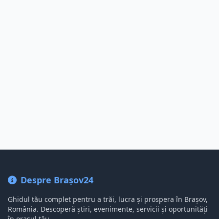
Despre Brașov24
Ghidul tău complet pentru a trăi, lucra și prospera în Brașov,
România. Descoperă știri, evenimente, servicii și oportunități
în orașul tău.