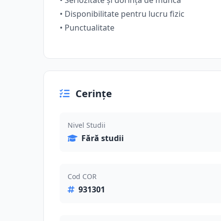
• Seriozitate și dorință de muncă
• Disponibilitate pentru lucru fizic
• Punctualitate
Cerințe
Nivel Studii
Fără studii
Cod COR
931301