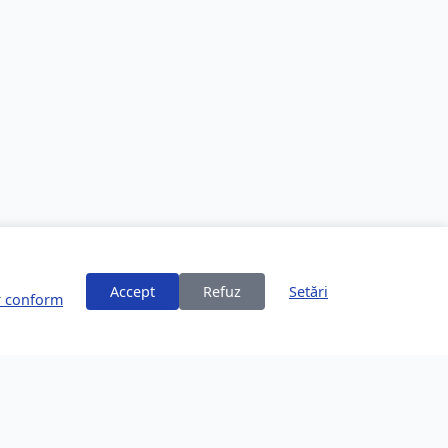
Accept
Refuz
Setări
or conform