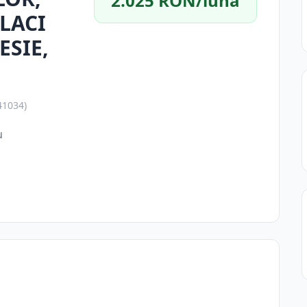
2.025 RON/lună
PLACI
ESIE,
41034)
u