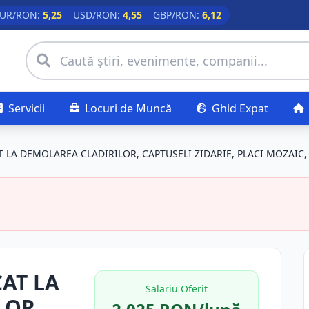
UR/RON:
5,25
USD/RON:
4,55
GBP/RON:
6,12
Servicii
Locuri de Muncă
Ghid Expat
 LA DEMOLAREA CLADIRILOR, CAPTUSELI ZIDARIE, PLACI MOZAIC, 
AT LA
Salariu Oferit
LOR,