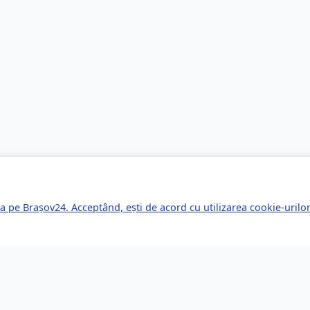
a pe Brașov24. Acceptând, ești de acord cu utilizarea cookie-uril