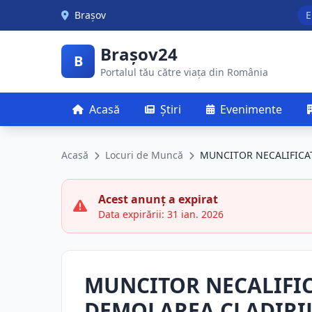
Skip to main content
Brașov
E
Brașov24
B
Portalul tău către viața din România
Acasă
Știri
Evenimente
Acasă
Locuri de Muncă
MUNCITOR NECALIFICAT
Acest anunț a expirat
Data expirării: 31 ian. 2026
MUNCITOR NECALIFIC
DEMOLAREA CLADIRI