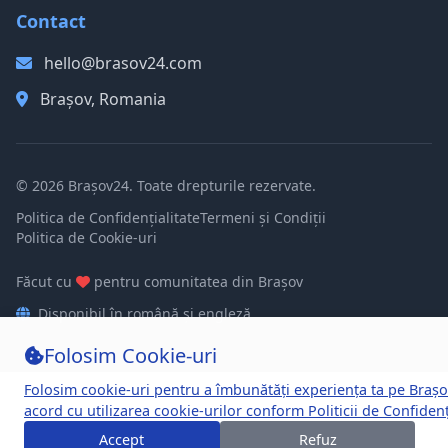
Contact
hello@brasov24.com
Brașov, Romania
© 2026 Brașov24. Toate drepturile rezervate.
Politica de Confidențialitate
Termeni și Condiții
Politica de Cookie-uri
Făcut cu
pentru comunitatea din Brașov
Disponibil în română și engleză
Folosim Cookie-uri
Folosim cookie-uri pentru a îmbunătăți experiența ta pe Brașo
acord cu utilizarea cookie-urilor conform
Politicii de Confidenț
Accept
Refuz