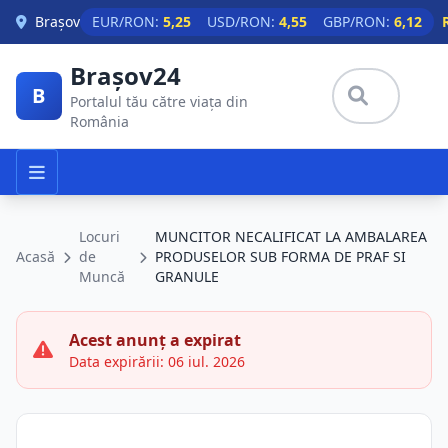
Skip to main content
Brașov
EUR/RON:
5,25
USD/RON:
4,55
GBP/RON:
6,12
Brașov24
B
Portalul tău către viața din
România
Locuri
MUNCITOR NECALIFICAT LA AMBALAREA
Acasă
de
PRODUSELOR SUB FORMA DE PRAF SI
Muncă
GRANULE
Acest anunț a expirat
Data expirării: 06 iul. 2026