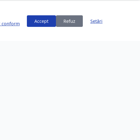
Accept
Refuz
Setări
or conform
ți
Despre Brașov
253,200 locuitori
Comunitate în creștere