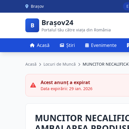
Skip to main content
Brașov
E
Brașov24
B
Portalul tău către viața din România
Acasă
Știri
Evenimente
Acasă
Locuri de Muncă
MUNCITOR NECALIFICA
Acest anunț a expirat
Data expirării: 29 ian. 2026
MUNCITOR NECALIFIC
AMBALAREA PRODUS