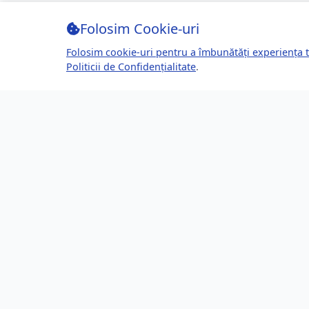
Folosim Cookie-uri
Folosim cookie-uri pentru a îmbunătăți experiența t
Politicii de Confidențialitate
.
Despre Brașov24
Lin
Ghidul tău complet pentru a trăi, lucra
Ultime
și prospera în Brașov, România.
Eveni