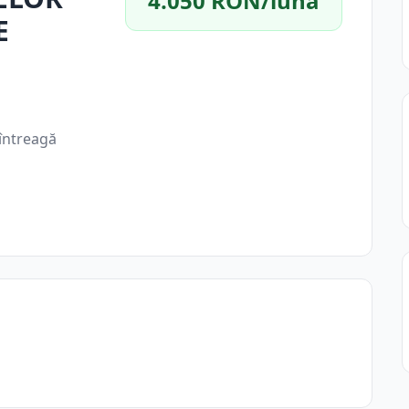
4.050 RON/lună
E
întreagă