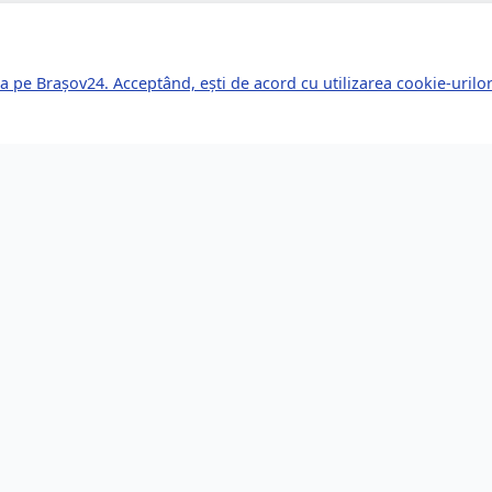
a pe Brașov24. Acceptând, ești de acord cu utilizarea cookie-uril
kuri Rapide
Servicii pentru Expa
le Știri
Servicii Juridice
mente Viitoare
Imobiliare