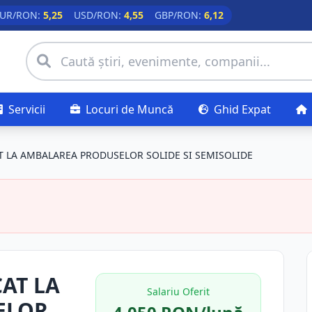
UR/RON:
5,25
USD/RON:
4,55
GBP/RON:
6,12
Servicii
Locuri de Muncă
Ghid Expat
T LA AMBALAREA PRODUSELOR SOLIDE SI SEMISOLIDE
AT LA
Salariu Oferit
ELOR