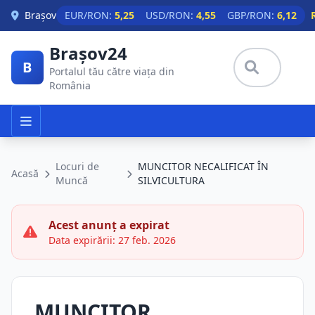
Skip to main content
Brașov
EUR/RON:
5,25
USD/RON:
4,55
GBP/RON:
6,12
Brașov24
B
Portalul tău către viața din
România
Locuri de
MUNCITOR NECALIFICAT ÎN
Acasă
Muncă
SILVICULTURA
Acest anunț a expirat
Data expirării: 27 feb. 2026
MUNCITOR