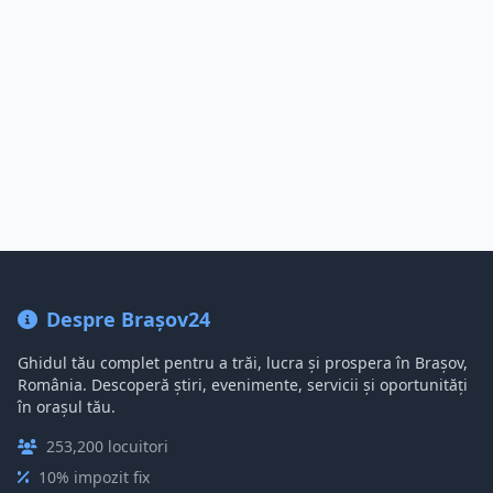
Despre Brașov24
Ghidul tău complet pentru a trăi, lucra și prospera în Brașov,
România. Descoperă știri, evenimente, servicii și oportunități
în orașul tău.
253,200 locuitori
10% impozit fix