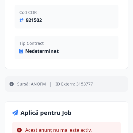
Cod COR
921502
Tip Contract
Nedeterminat
Sursă: ANOFM
|
ID Extern: 3153777
Aplică pentru Job
Acest anunț nu mai este activ.