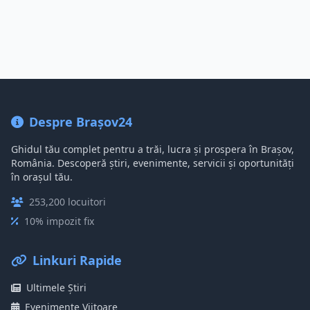
Despre Brașov24
Ghidul tău complet pentru a trăi, lucra și prospera în Brașov,
România. Descoperă știri, evenimente, servicii și oportunități
în orașul tău.
253,200 locuitori
10% impozit fix
Linkuri Rapide
Ultimele Știri
Evenimente Viitoare