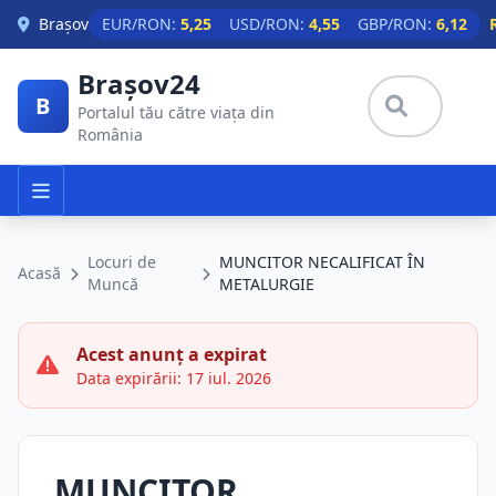
Skip to main content
Brașov
EUR/RON:
5,25
USD/RON:
4,55
GBP/RON:
6,12
Brașov24
B
Portalul tău către viața din
România
Locuri de
MUNCITOR NECALIFICAT ÎN
Acasă
Muncă
METALURGIE
Acest anunț a expirat
Data expirării: 17 iul. 2026
MUNCITOR