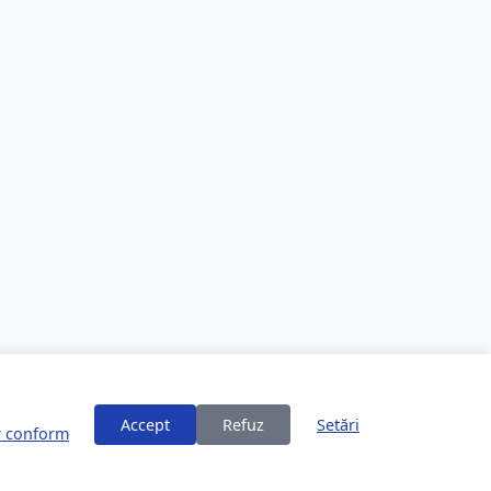
Accept
Refuz
Setări
or conform