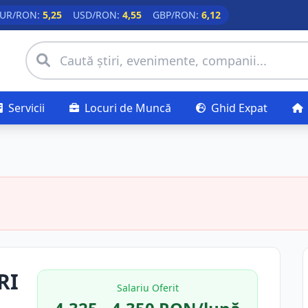
UR/RON:
5,25
USD/RON:
4,55
GBP/RON:
6,12
Servicii
Locuri de Muncă
Ghid Expat
RI
Salariu Oferit