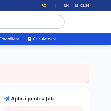
RO
|
EN
03:34
Imobiliare
Calculatoare
Aplică pentru Job