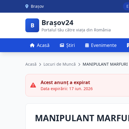
Skip to main content
Brașov
E
Brașov24
B
Portalul tău către viața din România
Acasă
Știri
Evenimente
Acasă
Locuri de Muncă
MANIPULANT MARFURI
Acest anunț a expirat
Data expirării: 17 iun. 2026
MANIPULANT MARFU