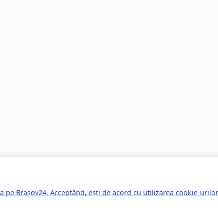
a pe Brașov24. Acceptând, ești de acord cu utilizarea cookie-uril