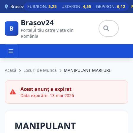
Skip to main content
Brașov
EUR/RON:
5,25
USD/RON:
4,55
GBP/RON:
6,12
Brașov24
B
Portalul tău către viața din
România
Acasă
Locuri de Muncă
MANIPULANT MARFURI
Acest anunț a expirat
Data expirării: 13 mai 2026
MANIPULANT