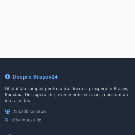
Despre Brașov24
Ghidul tău complet pentru a trăi, lucra și prospera în Brașov,
România. Descoperă știri, evenimente, servicii și oportunități
în orașul tău.
253,200 locuitori
10% impozit fix