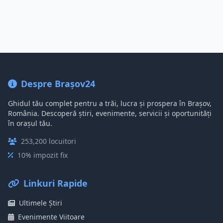
Despre Brașov24
Ghidul tău complet pentru a trăi, lucra și prospera în Brașov,
România. Descoperă știri, evenimente, servicii și oportunități
în orașul tău.
253,200 locuitori
10% impozit fix
Linkuri Rapide
Ultimele Știri
Evenimente Viitoare