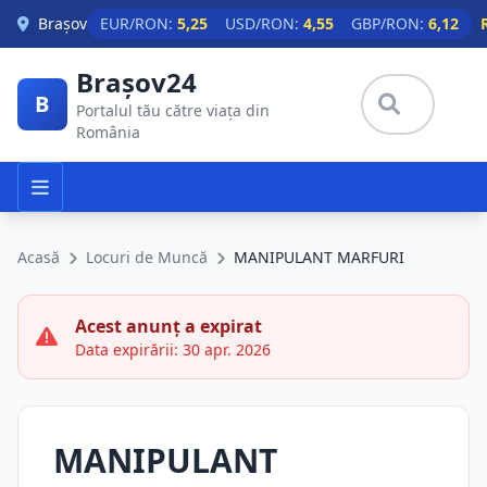
Skip to main content
Brașov
EUR/RON:
5,25
USD/RON:
4,55
GBP/RON:
6,12
Brașov24
B
Portalul tău către viața din
România
Acasă
Locuri de Muncă
MANIPULANT MARFURI
Acest anunț a expirat
Data expirării: 30 apr. 2026
MANIPULANT