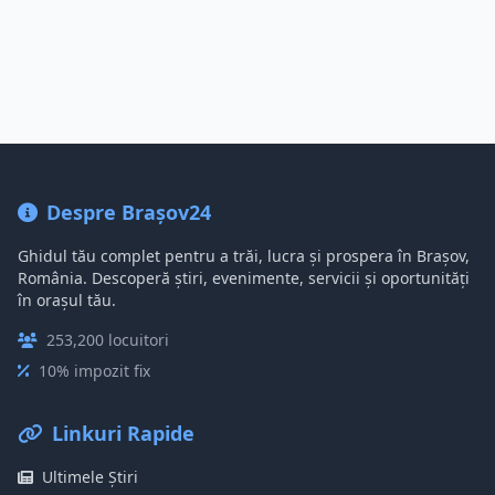
Despre Brașov24
Ghidul tău complet pentru a trăi, lucra și prospera în Brașov,
România. Descoperă știri, evenimente, servicii și oportunități
în orașul tău.
253,200 locuitori
10% impozit fix
Linkuri Rapide
Ultimele Știri