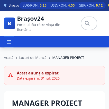
Skip to main content
Brașov
EUR/RON:
5,25
USD/RON:
4,55
GBP/RON:
6,12
Brașov24
B
Portalul tău către viața din
România
Acasă
Locuri de Muncă
MANAGER PROIECT
Acest anunț a expirat
Data expirării: 31 iul. 2026
MANAGER PROIECT