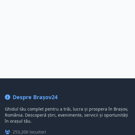
Despre Brașov24
Ghidul tău complet pentru a trăi, lucra și prospera în Brașov,
România. Descoperă știri, evenimente, servicii și oportunități
în orașul tău.
253,200 locuitori