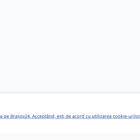
a pe Brașov24. Acceptând, ești de acord cu utilizarea cookie-uril