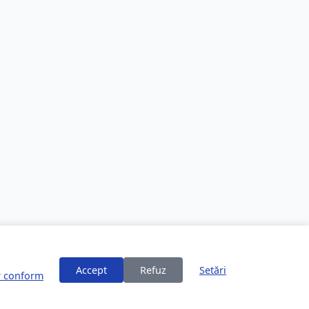
Accept
Refuz
Setări
or conform