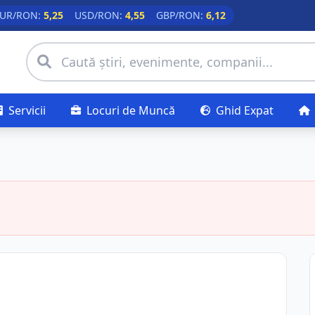
UR/RON:
5,25
USD/RON:
4,55
GBP/RON:
6,12
Servicii
Locuri de Muncă
Ghid Expat