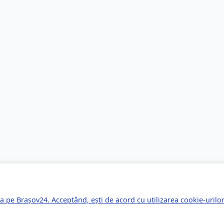
a pe Brașov24. Acceptând, ești de acord cu utilizarea cookie-uril