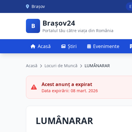
Skip to main content
Brașov
E
Brașov24
B
Portalul tău către viața din România
Acasă
Știri
Evenimente
Acasă
Locuri de Muncă
LUMÂNARAR
Acest anunț a expirat
Data expirării: 08 mart. 2026
LUMÂNARAR