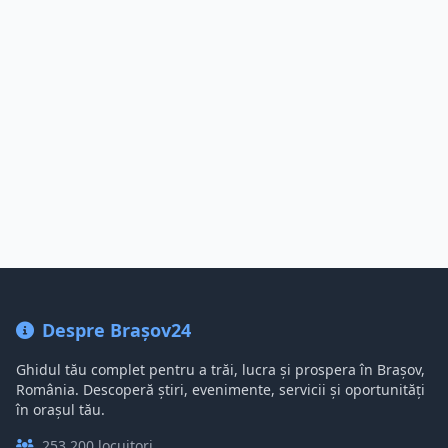
Despre Brașov24
Ghidul tău complet pentru a trăi, lucra și prospera în Brașov,
România. Descoperă știri, evenimente, servicii și oportunități
în orașul tău.
253,200 locuitori