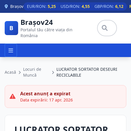
Skip to main content
Brașov
EUR/RON:
5,25
USD/RON:
4,55
GBP/RON:
6,12
Brașov24
B
Portalul tău către viața din
România
Locuri de
LUCRATOR SORTATOR DESEURI
Acasă
Muncă
RECICLABILE
Acest anunț a expirat
Data expirării: 17 apr. 2026
LUCRATOR SORTATOR