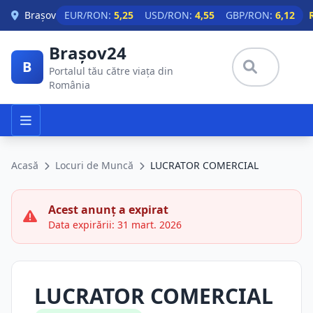
Skip to main content
Brașov
EUR/RON:
5,25
USD/RON:
4,55
GBP/RON:
6,12
Brașov24
B
Portalul tău către viața din
România
Acasă
Locuri de Muncă
LUCRATOR COMERCIAL
Acest anunț a expirat
Data expirării: 31 mart. 2026
LUCRATOR COMERCIAL