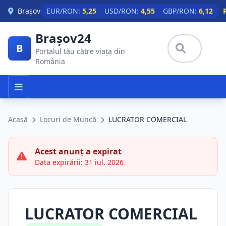
Skip to main content
Brașov
EUR/RON:
5,25
USD/RON:
4,55
GBP/RON:
6,12
Brașov24
B
Portalul tău către viața din
România
Acasă
Locuri de Muncă
LUCRATOR COMERCIAL
Acest anunț a expirat
Data expirării: 31 iul. 2026
LUCRATOR COMERCIAL