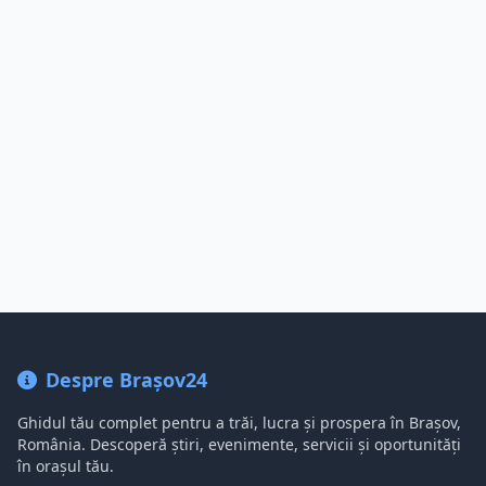
Despre Brașov24
Ghidul tău complet pentru a trăi, lucra și prospera în Brașov,
România. Descoperă știri, evenimente, servicii și oportunități
în orașul tău.