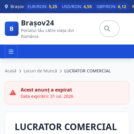
Skip to main content
Brașov
EUR/RON:
5,25
USD/RON:
4,55
GBP/RON:
6,12
Brașov24
B
Portalul tău către viața din
România
Acasă
Locuri de Muncă
LUCRATOR COMERCIAL
Acest anunț a expirat
Data expirării: 31 iul. 2026
LUCRATOR COMERCIAL