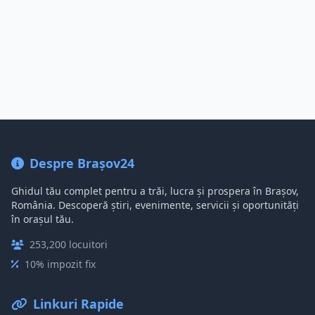
Despre Brașov24
Ghidul tău complet pentru a trăi, lucra și prospera în Brașov,
România. Descoperă știri, evenimente, servicii și oportunități
în orașul tău.
253,200 locuitori
10% impozit fix
Linkuri Rapide