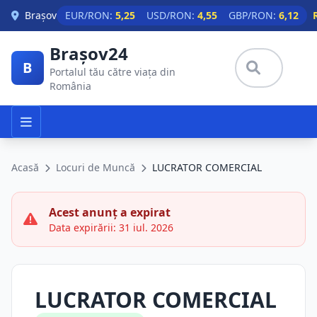
Skip to main content
Brașov
EUR/RON:
5,25
USD/RON:
4,55
GBP/RON:
6,12
Brașov24
B
Portalul tău către viața din
România
Acasă
Locuri de Muncă
LUCRATOR COMERCIAL
Acest anunț a expirat
Data expirării: 31 iul. 2026
LUCRATOR COMERCIAL