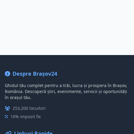
Despre Brașov24
Ghidul tău complet pentru a trăi, lucra și prospera în Brașov,
România. Descoperă știri, evenimente, servicii și oportunități
în orașul tău.
253,200 locuitori
10% impozit fix
Linkuri Rapide