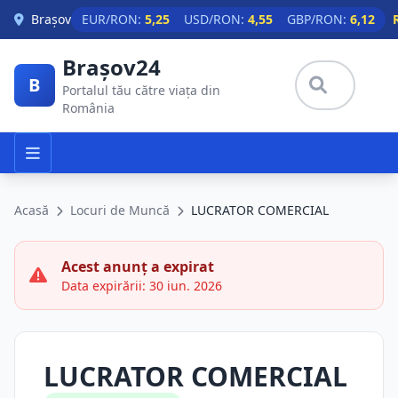
Skip to main content
Brașov
EUR/RON:
5,25
USD/RON:
4,55
GBP/RON:
6,12
Brașov24
B
Portalul tău către viața din
România
Acasă
Locuri de Muncă
LUCRATOR COMERCIAL
Acest anunț a expirat
Data expirării: 30 iun. 2026
LUCRATOR COMERCIAL