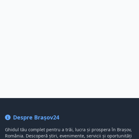
Despre Brașov24
Ghidul tău complet pentru a trăi, lucra și prospera în Brașov,
România. Descoperă știri, evenimente, servicii și oportunități