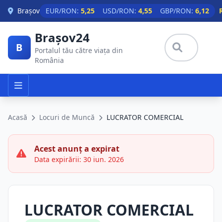
Skip to main content
Brașov
EUR/RON:
5,25
USD/RON:
4,55
GBP/RON:
6,12
Brașov24
B
Portalul tău către viața din
România
Acasă
Locuri de Muncă
LUCRATOR COMERCIAL
Acest anunț a expirat
Data expirării: 30 iun. 2026
LUCRATOR COMERCIAL