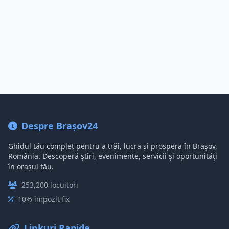
Despre Brașov24
Ghidul tău complet pentru a trăi, lucra și prospera în Brașov,
România. Descoperă știri, evenimente, servicii și oportunități
în orașul tău.
253,200 locuitori
10% impozit fix
Linkuri Rapide