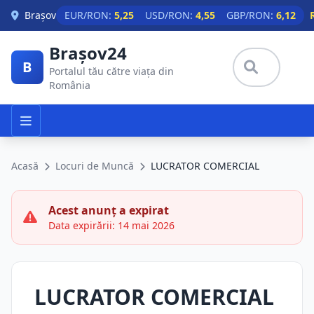
Skip to main content
Brașov
EUR/RON:
5,25
USD/RON:
4,55
GBP/RON:
6,12
Brașov24
B
Portalul tău către viața din
România
Acasă
Locuri de Muncă
LUCRATOR COMERCIAL
Acest anunț a expirat
Data expirării: 14 mai 2026
LUCRATOR COMERCIAL