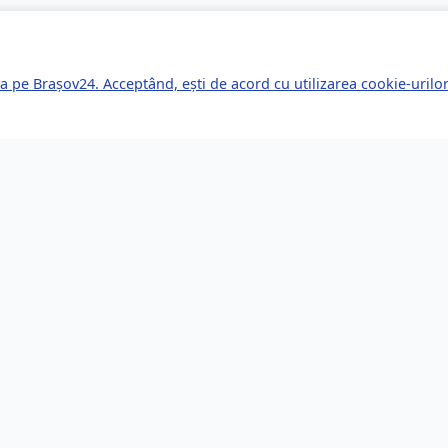
a pe Brașov24. Acceptând, ești de acord cu utilizarea cookie-uril
kuri Rapide
Servicii pentru Expa
le Știri
Servicii Juridice