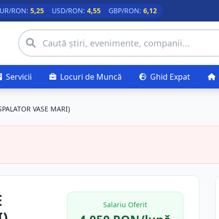
UR/RON:
5,25
USD/RON:
4,55
GBP/RON:
6,12
Servicii
Locuri de Muncă
Ghid Expat
SPALATOR VASE MARI)
E
Salariu Oferit
)