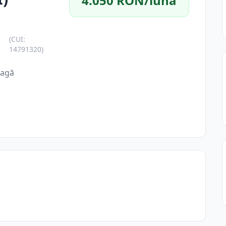
4.050 RON/lună
(CUI:
14791320)
eagă