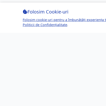
Folosim Cookie-uri
Folosim cookie-uri pentru a îmbunătăți experiența t
Politicii de Confidențialitate
.
Despre Brașov24
Lin
Ghidul tău complet pentru a trăi, lucra
Ultime
și prospera în Brașov, România.