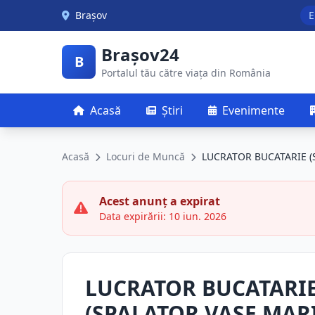
Skip to main content
Brașov
E
Brașov24
B
Portalul tău către viața din România
Acasă
Știri
Evenimente
Acasă
Locuri de Muncă
LUCRATOR BUCATARIE (
Acest anunț a expirat
Data expirării: 10 iun. 2026
LUCRATOR BUCATARI
(SPALATOR VASE MARI