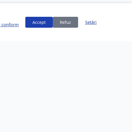
Accept
Refuz
Setări
or conform
ți
Despre Brașov
253,200 locuitori
Comunitate în creștere