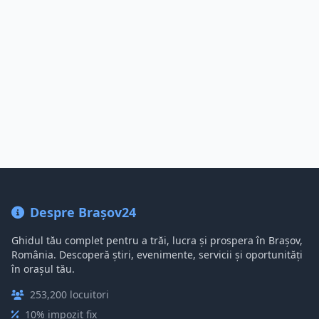
Despre Brașov24
Ghidul tău complet pentru a trăi, lucra și prospera în Brașov,
România. Descoperă știri, evenimente, servicii și oportunități
în orașul tău.
253,200 locuitori
10% impozit fix