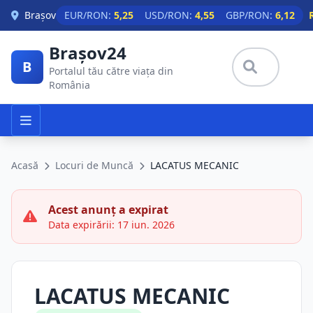
Skip to main content
Brașov
EUR/RON:
5,25
USD/RON:
4,55
GBP/RON:
6,12
Brașov24
B
Portalul tău către viața din
România
Acasă
Locuri de Muncă
LACATUS MECANIC
Acest anunț a expirat
Data expirării: 17 iun. 2026
LACATUS MECANIC