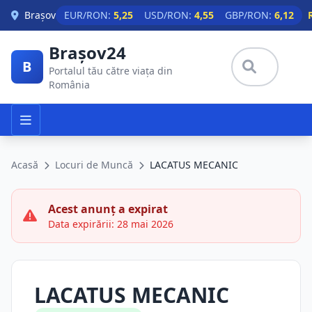
Skip to main content
Brașov
EUR/RON:
5,25
USD/RON:
4,55
GBP/RON:
6,12
Brașov24
B
Portalul tău către viața din
România
Acasă
Locuri de Muncă
LACATUS MECANIC
Acest anunț a expirat
Data expirării: 28 mai 2026
LACATUS MECANIC