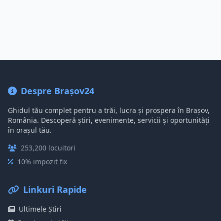
Despre Brașov24
Ghidul tău complet pentru a trăi, lucra și prospera în Brașov,
România. Descoperă știri, evenimente, servicii și oportunități
în orașul tău.
253,200 locuitori
10% impozit fix
Linkuri Rapide
Ultimele Știri