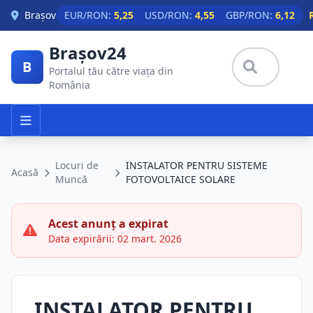
Skip to main content
Brașov
EUR/RON:
5,25
USD/RON:
4,55
GBP/RON:
6,12
Brașov24
B
Portalul tău către viața din
România
Locuri de
INSTALATOR PENTRU SISTEME
Acasă
Muncă
FOTOVOLTAICE SOLARE
Acest anunț a expirat
Data expirării: 02 mart. 2026
INSTALATOR PENTRU