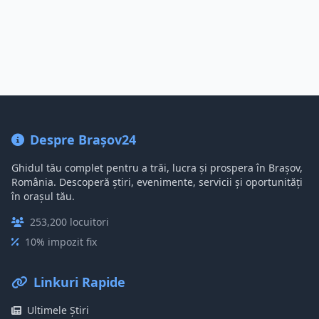
Despre Brașov24
Ghidul tău complet pentru a trăi, lucra și prospera în Brașov,
România. Descoperă știri, evenimente, servicii și oportunități
în orașul tău.
253,200 locuitori
10% impozit fix
Linkuri Rapide
Ultimele Știri