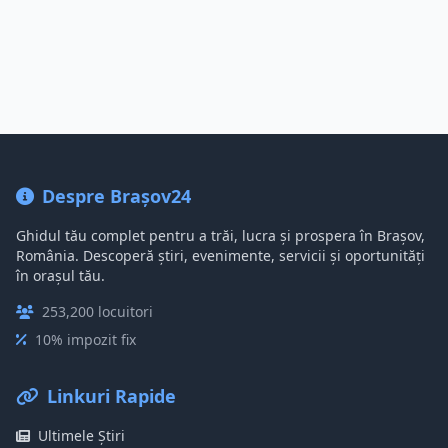
Despre Brașov24
Ghidul tău complet pentru a trăi, lucra și prospera în Brașov,
România. Descoperă știri, evenimente, servicii și oportunități
în orașul tău.
253,200 locuitori
10% impozit fix
Linkuri Rapide
Ultimele Știri