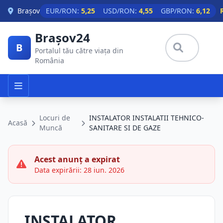
Skip to main content
Brașov
EUR/RON:
5,25
USD/RON:
4,55
GBP/RON:
6,12
Brașov24
B
Portalul tău către viața din
România
Locuri de
INSTALATOR INSTALATII TEHNICO-
Acasă
Muncă
SANITARE SI DE GAZE
Acest anunț a expirat
Data expirării: 28 iun. 2026
INSTALATOR