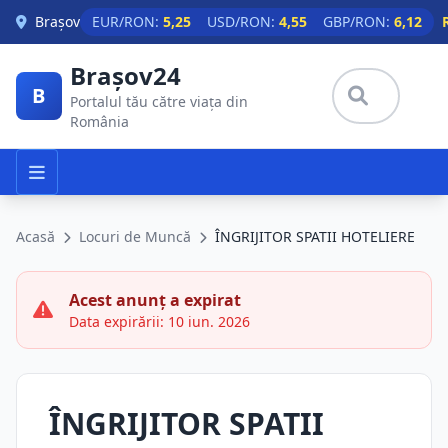
Skip to main content
Brașov
EUR/RON:
5,25
USD/RON:
4,55
GBP/RON:
6,12
Brașov24
B
Portalul tău către viața din
România
Acasă
Locuri de Muncă
ÎNGRIJITOR SPATII HOTELIERE
Acest anunț a expirat
Data expirării: 10 iun. 2026
ÎNGRIJITOR SPATII