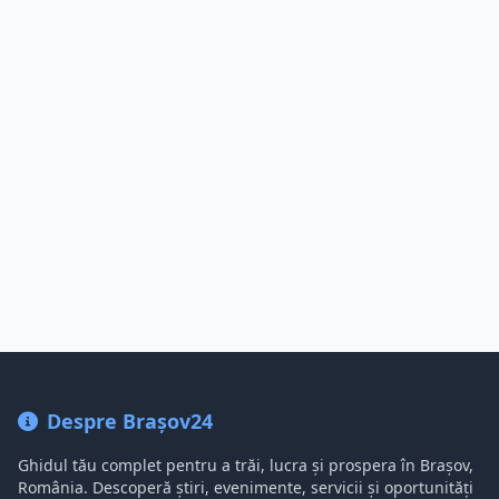
Despre Brașov24
Ghidul tău complet pentru a trăi, lucra și prospera în Brașov,
România. Descoperă știri, evenimente, servicii și oportunități