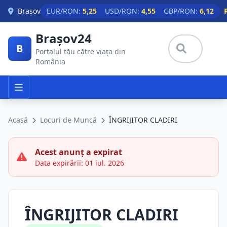
Skip to main content
Brașov
EUR/RON:
5,25
USD/RON:
4,55
GBP/RON:
6,12
Brașov24
B
Portalul tău către viața din
România
Acasă
Locuri de Muncă
ÎNGRIJITOR CLADIRI
Acest anunț a expirat
Data expirării: 01 iul. 2026
ÎNGRIJITOR CLADIRI