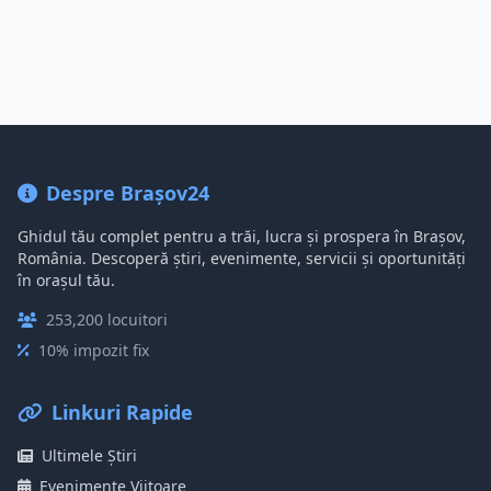
Despre Brașov24
Ghidul tău complet pentru a trăi, lucra și prospera în Brașov,
România. Descoperă știri, evenimente, servicii și oportunități
în orașul tău.
253,200 locuitori
10% impozit fix
Linkuri Rapide
Ultimele Știri
Evenimente Viitoare