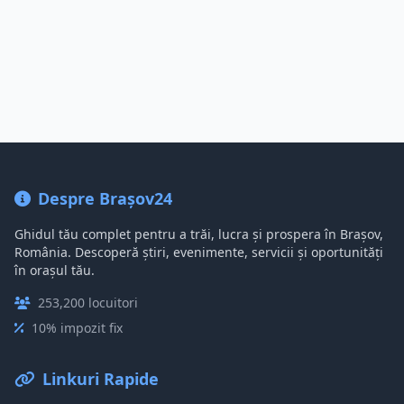
Despre Brașov24
Ghidul tău complet pentru a trăi, lucra și prospera în Brașov,
România. Descoperă știri, evenimente, servicii și oportunități
în orașul tău.
253,200 locuitori
10% impozit fix
Linkuri Rapide