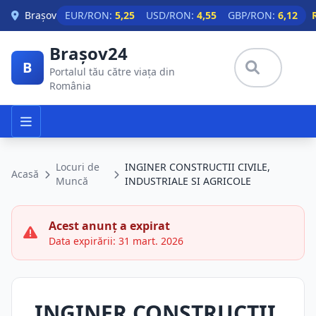
Skip to main content
Brașov
EUR/RON:
5,25
USD/RON:
4,55
GBP/RON:
6,12
Brașov24
B
Portalul tău către viața din
România
Locuri de
INGINER CONSTRUCTII CIVILE,
Acasă
Muncă
INDUSTRIALE SI AGRICOLE
Acest anunț a expirat
Data expirării: 31 mart. 2026
INGINER CONSTRUCTII