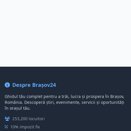
Despre Brașov24
Ghidul tău complet pentru a trăi, lucra și prospera în Brașov,
România. Descoperă știri, evenimente, servicii și oportunități
în orașul tău.
253,200 locuitori
10% impozit fix