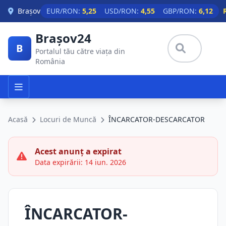
Skip to main content
Brașov
EUR/RON:
5,25
USD/RON:
4,55
GBP/RON:
6,12
Brașov24
B
Portalul tău către viața din
România
Acasă
Locuri de Muncă
ÎNCARCATOR-DESCARCATOR
Acest anunț a expirat
Data expirării: 14 iun. 2026
ÎNCARCATOR-