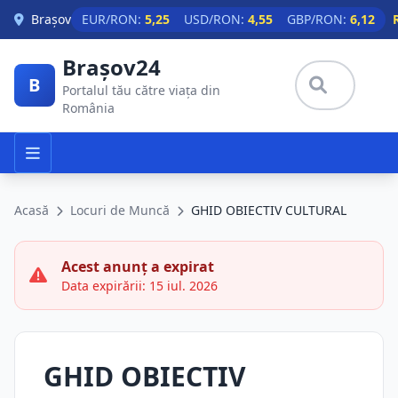
Skip to main content
Brașov
EUR/RON:
5,25
USD/RON:
4,55
GBP/RON:
6,12
Brașov24
B
Portalul tău către viața din
România
Acasă
Locuri de Muncă
GHID OBIECTIV CULTURAL
Acest anunț a expirat
Data expirării: 15 iul. 2026
GHID OBIECTIV