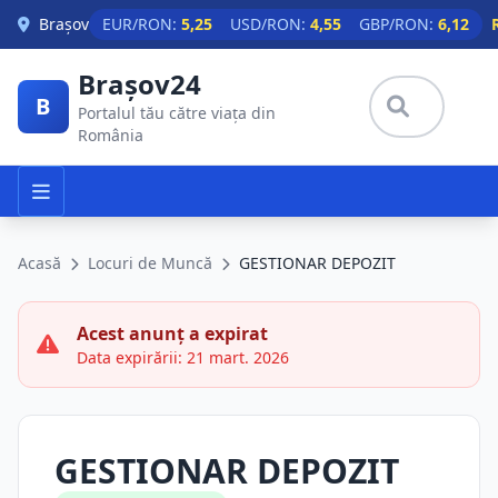
Skip to main content
Brașov
EUR/RON:
5,25
USD/RON:
4,55
GBP/RON:
6,12
Brașov24
B
Portalul tău către viața din
România
Acasă
Locuri de Muncă
GESTIONAR DEPOZIT
Acest anunț a expirat
Data expirării: 21 mart. 2026
GESTIONAR DEPOZIT