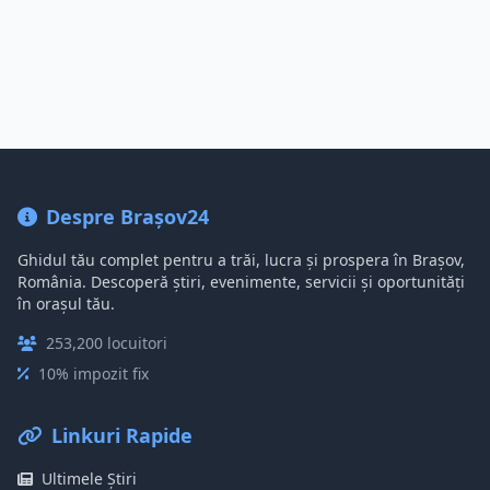
Despre Brașov24
Ghidul tău complet pentru a trăi, lucra și prospera în Brașov,
România. Descoperă știri, evenimente, servicii și oportunități
în orașul tău.
253,200 locuitori
10% impozit fix
Linkuri Rapide
Ultimele Știri