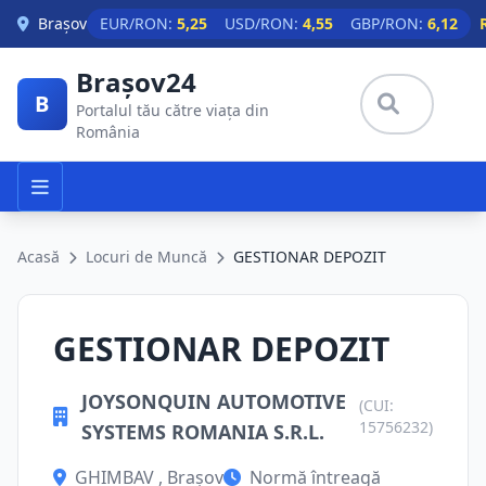
Skip to main content
Brașov
EUR/RON:
5,25
USD/RON:
4,55
GBP/RON:
6,12
Brașov24
B
Portalul tău către viața din
România
Acasă
Locuri de Muncă
GESTIONAR DEPOZIT
GESTIONAR DEPOZIT
JOYSONQUIN AUTOMOTIVE
(CUI:
15756232)
SYSTEMS ROMANIA S.R.L.
GHIMBAV , Brașov
Normă întreagă