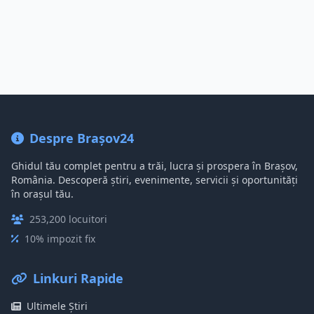
Despre Brașov24
Ghidul tău complet pentru a trăi, lucra și prospera în Brașov,
România. Descoperă știri, evenimente, servicii și oportunități
în orașul tău.
253,200 locuitori
10% impozit fix
Linkuri Rapide
Ultimele Știri