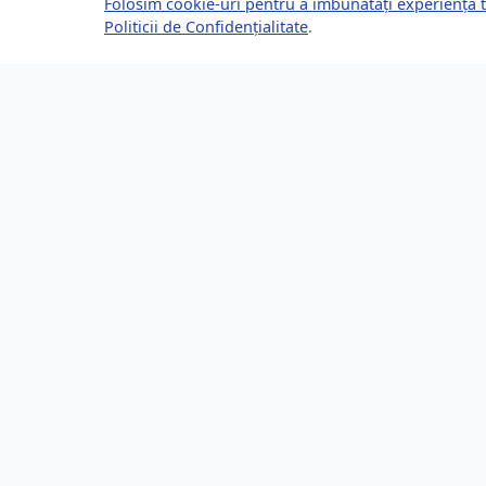
Folosim cookie-uri pentru a îmbunătăți experiența t
Politicii de Confidențialitate
.
Despre Brașov24
Lin
Ghidul tău complet pentru a trăi, lucra
Ultime
și prospera în Brașov, România.
Eveni
Descoperă știri, evenimente, servicii și
Direct
oportunități în orașul tău.
Locur
253,200 locuitori