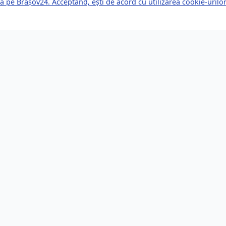
a pe Brașov24. Acceptând, ești de acord cu utilizarea cookie-uril
kuri Rapide
Servicii pentru Expa
le Știri
Servicii Juridice
mente Viitoare
Imobiliare
or de Afaceri
Bănci și Finanțe
i de Muncă
Sănătate