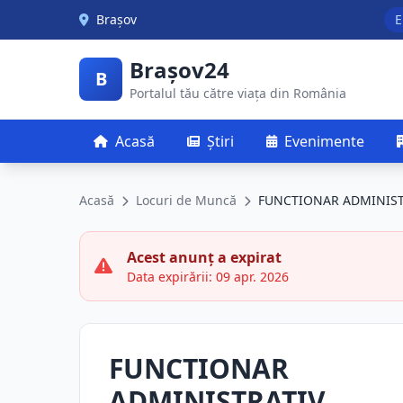
Skip to main content
Brașov
E
Brașov24
B
Portalul tău către viața din România
Acasă
Știri
Evenimente
Acasă
Locuri de Muncă
FUNCTIONAR ADMINIST
Acest anunț a expirat
Data expirării: 09 apr. 2026
FUNCTIONAR
ADMINISTRATIV