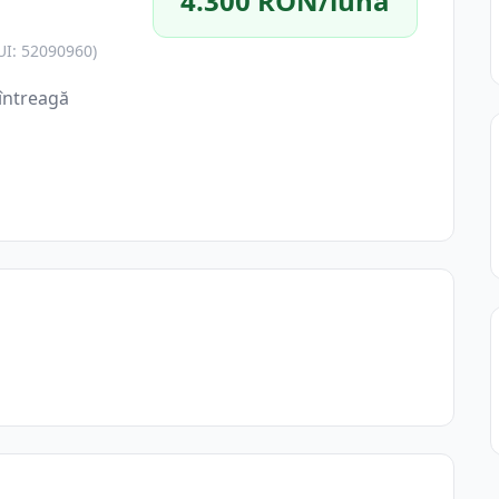
4.300 RON/lună
UI: 52090960)
întreagă