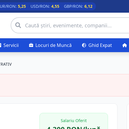
UR/RON:
5,25
USD/RON:
4,55
GBP/RON:
6,12
Servicii
Locuri de Muncă
Ghid Expat
RATIV
Salariu Oferit