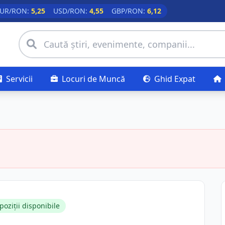
UR/RON:
5,25
USD/RON:
4,55
GBP/RON:
6,12
Servicii
Locuri de Muncă
Ghid Expat
poziții disponibile