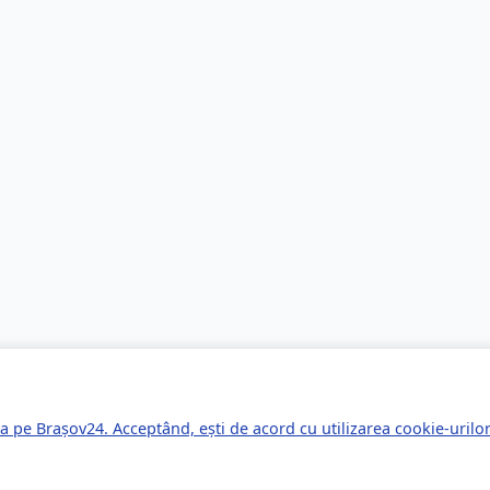
a pe Brașov24. Acceptând, ești de acord cu utilizarea cookie-uril