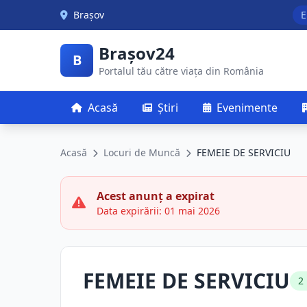
Skip to main content
Brașov
E
Brașov24
B
Portalul tău către viața din România
Acasă
Știri
Evenimente
Acasă
Locuri de Muncă
FEMEIE DE SERVICIU
Acest anunț a expirat
Data expirării: 01 mai 2026
FEMEIE DE SERVICIU
2 