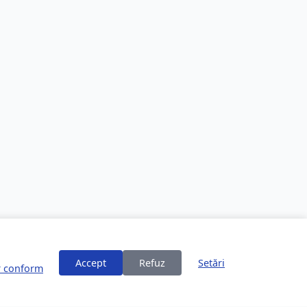
Accept
Refuz
Setări
or conform