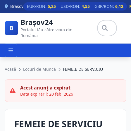
Skip to main content
Brașov
EUR/RON:
5,25
USD/RON:
4,55
GBP/RON:
6,12
Brașov24
B
Portalul tău către viața din
România
Acasă
Locuri de Muncă
FEMEIE DE SERVICIU
Acest anunț a expirat
Data expirării: 20 feb. 2026
FEMEIE DE SERVICIU