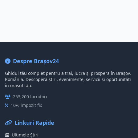
Despre Brașov24
Ghidul tău complet pentru a trăi, lucra și prospera în Brașov,
România. Descoperă știri, evenimente, servicii și oportunități
în orașul tău.
253,200 locuitori
10% impozit fix
Linkuri Rapide
Ultimele Știri