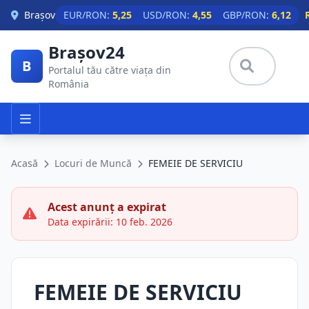
Skip to main content
Brașov
EUR/RON:
5,25
USD/RON:
4,55
GBP/RON:
6,12
Brașov24
B
Portalul tău către viața din
România
Acasă
Locuri de Muncă
FEMEIE DE SERVICIU
Acest anunț a expirat
Data expirării: 10 feb. 2026
FEMEIE DE SERVICIU