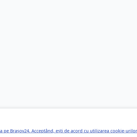
a pe Brașov24. Acceptând, ești de acord cu utilizarea cookie-uril