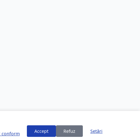
Accept
Refuz
Setări
or conform