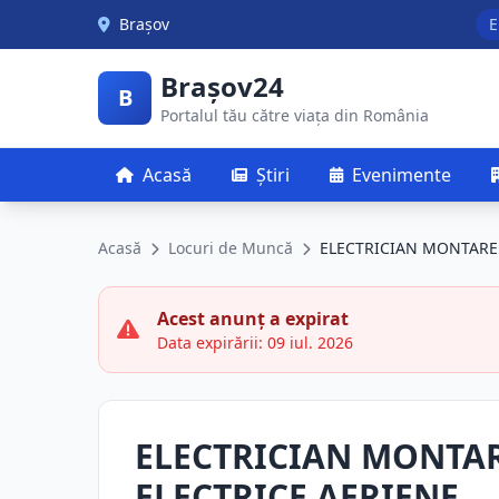
Skip to main content
Brașov
E
Brașov24
B
Portalul tău către viața din România
Acasă
Știri
Evenimente
Acasă
Locuri de Muncă
ELECTRICIAN MONTARE S
Acest anunț a expirat
Data expirării: 09 iul. 2026
ELECTRICIAN MONTARE
ELECTRICE AERIENE