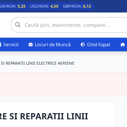
UR/RON:
5,25
USD/RON:
4,55
GBP/RON:
6,12
Servicii
Locuri de Muncă
Ghid Expat
I REPARATII LINII ELECTRICE AERIENE
 SI REPARATII LINII