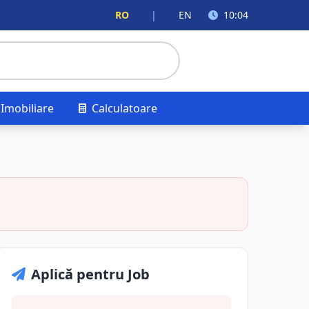
RO
|
EN
10:04
Imobiliare
Calculatoare
Aplică pentru Job